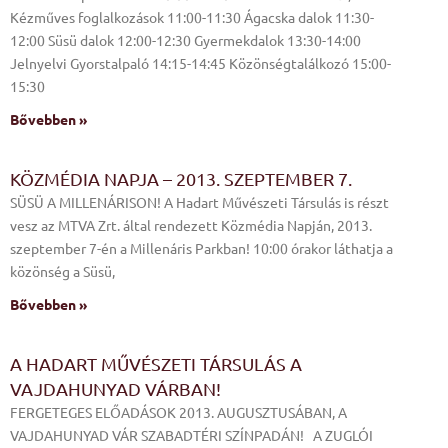
Kézműves foglalkozások 11:00-11:30 Ágacska dalok 11:30-
12:00 Süsü dalok 12:00-12:30 Gyermekdalok 13:30-14:00
Jelnyelvi Gyorstalpaló 14:15-14:45 Közönségtalálkozó 15:00-
15:30
Bővebben »
KÖZMÉDIA NAPJA – 2013. SZEPTEMBER 7.
SÜSÜ A MILLENÁRISON! A Hadart Művészeti Társulás is részt
vesz az MTVA Zrt. által rendezett Közmédia Napján, 2013.
szeptember 7-én a Millenáris Parkban! 10:00 órakor láthatja a
közönség a Süsü,
Bővebben »
A HADART MŰVÉSZETI TÁRSULÁS A
VAJDAHUNYAD VÁRBAN!
FERGETEGES ELŐADÁSOK 2013. AUGUSZTUSÁBAN, A
VAJDAHUNYAD VÁR SZABADTÉRI SZÍNPADÁN! A ZUGLÓI