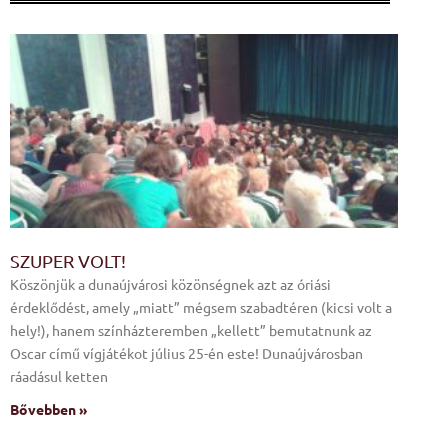
Oldal
Oldal
Oldal
Oldal
SZUPER VOLT!
Köszönjük a dunaújvárosi közönségnek azt az óriási
érdeklődést, amely „miatt” mégsem szabadtéren (kicsi volt a
hely!), hanem színházteremben „kellett” bemutatnunk az
Oscar című vígjátékot július 25-én este! Dunaújvárosban
ráadásul ketten
Bővebben »