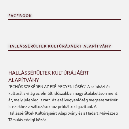
FACEBOOK
HALLÁSSÉRÜLTEK KULTÚRÁJÁÉRT ALAPÍTVÁNY
HALLÁSSÉRÜLTEK KULTÚRÁJÁÉRT
ALAPÍTVÁNY
“ECHÓS SZEKÉREN AZ ESÉLYEGYENLŐSÉG” A színházi és
kulturális világ az elmúlt időszakban nagy átalakuláson ment
át, mely jelenleg is tart. Az esélyegyenlőség megteremtését
is ezekhez a változásokhoz próbáltuk igazítani. A
Hallássérültek Kultúrájáért Alapítvány és a Hadart Művészeti
Társulás eddigi közös…