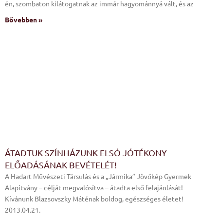
én, szombaton kilátogatnak az immár hagyománnyá vált, és az
Bővebben »
ÁTADTUK SZÍNHÁZUNK ELSÓ JÓTÉKONY
ELŐADÁSÁNAK BEVÉTELÉT!
A Hadart Művészeti Társulás és a „Jármika” Jövőkép Gyermek
Alapítvány – célját megvalósítva – átadta első felajánlását!
Kívánunk Blazsovszky Máténak boldog, egészséges életet!
2013.04.21.