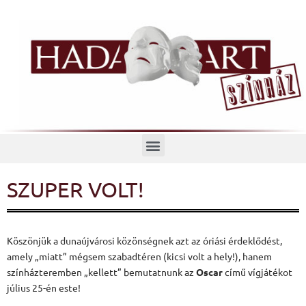
Menü
SZUPER VOLT!
Köszönjük a dunaújvárosi közönségnek azt az óriási érdeklődést,
amely „miatt” mégsem szabadtéren (kicsi volt a hely!), hanem
színházteremben „kellett” bemutatnunk az
Oscar
című vígjátékot
július 25-én este!