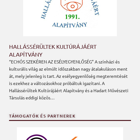
HALLÁSSÉRÜLTEK KULTÚRÁJÁÉRT
ALAPÍTVÁNY
“ECHÓS SZEKÉREN AZ ESÉLYEGYENLŐSÉG” A színházi és
kulturális világ az elmúlt időszakban nagy átalakuláson ment
át, mely jelenleg is tart. Az esélyegyenlőség megteremtését
is ezekhez a változásokhoz próbáltuk igazítani. A
Hallássérültek Kultúrájáért Alapítvány és a Hadart Művészeti
Társulás eddigi közös…
TÁMOGATÓK ÉS PARTNEREK