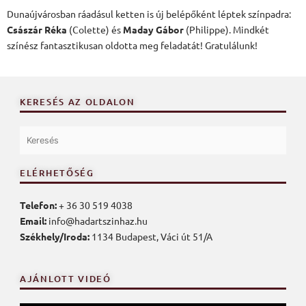
Dunaújvárosban ráadásul ketten is új belépőként léptek színpadra:
Császár Réka
(Colette) és
Maday Gábor
(Philippe). Mindkét
színész fantasztikusan oldotta meg feladatát! Gratulálunk!
KERESÉS AZ OLDALON
ELÉRHETŐSÉG
Telefon:
+ 36 30 519 4038
Email:
info@hadartszinhaz.hu
Székhely/Iroda:
1134 Budapest, Váci út 51/A
AJÁNLOTT VIDEÓ