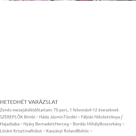
HETEDHÉT VARÁZSLAT
Zenés mesejátékIdőtartam: 70 perc, 1 felvonás4-12 éveseknek
SZEREPLŐK Bimbi – Háda JázminTündér – Fábián NikolettAnya /
Hajasbaba – Nyáry BernadettHerceg – Bordás MihályBoszorkány –
Lóránt KrisztinaRobot – Kaszányi RolandBohóc –