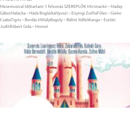
Mesemusical Időtartam: 1 felvonás SZEREPLŐK Micimackó – Maday
GáborMalacka – Háda BoglárkaNyuszi – Enyingi ZsófiaFüles – Gieler
CsabaTigris – Bordás MihályBagoly – Bálint IldikóKanga – Eszlári
JuditRóbert Gida – Monori