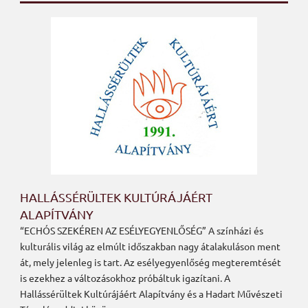
HALLÁSSÉRÜLTEK KULTÚRÁJÁÉRT
ALAPÍTVÁNY
“ECHÓS SZEKÉREN AZ ESÉLYEGYENLŐSÉG” A színházi és
kulturális világ az elmúlt időszakban nagy átalakuláson ment
át, mely jelenleg is tart. Az esélyegyenlőség megteremtését
is ezekhez a változásokhoz próbáltuk igazítani. A
Hallássérültek Kultúrájáért Alapítvány és a Hadart Művészeti