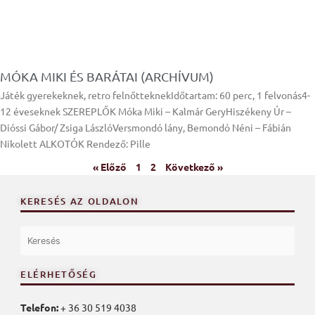
MÓKA MIKI ÉS BARÁTAI (ARCHÍVUM)
Játék gyerekeknek, retro felnőtteknekIdőtartam: 60 perc, 1 felvonás4-
12 éveseknek SZEREPLŐK Móka Miki – Kalmár GeryHiszékeny Úr –
Dióssi Gábor/ Zsiga LászlóVersmondó lány, Bemondó Néni – Fábián
Nikolett ALKOTÓK Rendező: Pille
« Előző
1
2
Következő »
KERESÉS AZ OLDALON
ELÉRHETŐSÉG
Telefon:
+ 36 30 519 4038