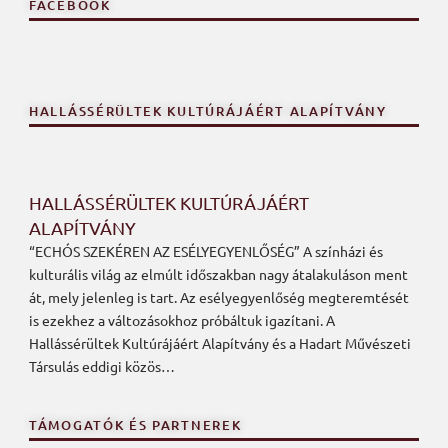
FACEBOOK
HALLÁSSÉRÜLTEK KULTÚRÁJÁÉRT ALAPÍTVÁNY
HALLÁSSÉRÜLTEK KULTÚRÁJÁÉRT
ALAPÍTVÁNY
“ECHÓS SZEKÉREN AZ ESÉLYEGYENLŐSÉG” A színházi és
kulturális világ az elmúlt időszakban nagy átalakuláson ment
át, mely jelenleg is tart. Az esélyegyenlőség megteremtését
is ezekhez a változásokhoz próbáltuk igazítani. A
Hallássérültek Kultúrájáért Alapítvány és a Hadart Művészeti
Társulás eddigi közös…
TÁMOGATÓK ÉS PARTNEREK