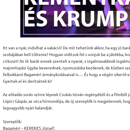
Itt van a nyár, indulhat a vakáció! De mit tehetünk akkor, ha egy jó ba
szobájában kell töltenie? Hogyan vidítsuk fel s vonjuk be a játékba, ho
cirkuszt! Az öt barát ennek szenteli a nyarat, s izgalmasabbnál-izga
majomlopási ügybe keverednek, nyomozásba kezdenek, de közben sze
felbukkanó Bagaméri ármánykodásaival is…. És hogy a végén sikerül-
Gyertek el és derítsétek ki!
Az előadás során színre lépnek Csukás István regényéből és a filmből jó
Lópici Gáspár, az utca hírmondója, de új szereplők is megjelennek, hog
legnagyobb nyári kalandját.
Szereplők:
Bagaméri – KEREKES József;