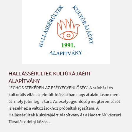
HALLÁSSÉRÜLTEK KULTÚRÁJÁÉRT
ALAPÍTVÁNY
“ECHÓS SZEKÉREN AZ ESÉLYEGYENLŐSÉG” A színházi és
kulturális világ az elmúlt időszakban nagy átalakuláson ment
át, mely jelenleg is tart. Az esélyegyenlőség megteremtését
is ezekhez a változásokhoz próbáltuk igazítani. A
Hallássérültek Kultúrájáért Alapítvány és a Hadart Művészeti
Társulás eddigi közös…