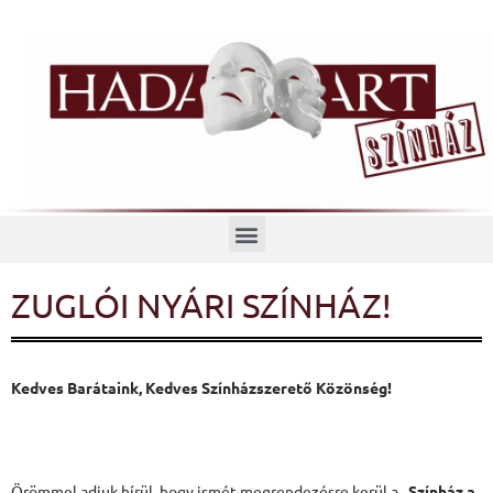
Menü
ZUGLÓI NYÁRI SZÍNHÁZ!
Kedves Barátaink, Kedves Színházszerető Közönség!
Örömmel adjuk hírül, hogy ismét megrendezésre kerül a „
Színház a