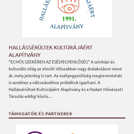
HALLÁSSÉRÜLTEK KULTÚRÁJÁÉRT
ALAPÍTVÁNY
“ECHÓS SZEKÉREN AZ ESÉLYEGYENLŐSÉG” A színházi és
kulturális világ az elmúlt időszakban nagy átalakuláson ment
át, mely jelenleg is tart. Az esélyegyenlőség megteremtését
is ezekhez a változásokhoz próbáltuk igazítani. A
Hallássérültek Kultúrájáért Alapítvány és a Hadart Művészeti
Társulás eddigi közös…
TÁMOGATÓK ÉS PARTNEREK