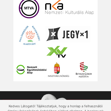
Kedves Látogató! Tájékoztatjuk, hogy a honlap a felhasználói