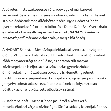
A bővülés miatt szükségessé vált, hogy egy új márkanevet
vezessünk be a régi és új gyerekszínházas, valamint a felnőtteknek
szóló előadásaink megkülönböztetésére. Így a Hadart Színház
gyermekeknek szóló produkcióiból és a Duma Színház – Gyerekhajó
előadásaiból összeálló repertoárt ezentúl „
HADART Színház –
MeseSzínpad
” márkanév alatt találja meg a közönség.
A HADART Színház – MeseSzínpad előadásai szerte az országban
elérhetők lesznek. Folytatva eddigi missziónkat szeretnénk minél
több magyarországi településre, és határon túli magyar
közösségekhez is eljuttatni a színvonalas gyerekszínházi
élményeket. Természetesen továbbra is kiemelt figyelmet
fordítunk az esélyegyenlőség támogatására, így egyes produkciókat
jelnyelvi tolmácsolással is színpadra állítunk és folyamatosan
bővítjük az erre felkészített előadások számát.
A Hadart Színház – Meseszínpad januártól a következő
mesejátékokkal várja a közönséget: Süsü a sárkány kalandjai, Panna,