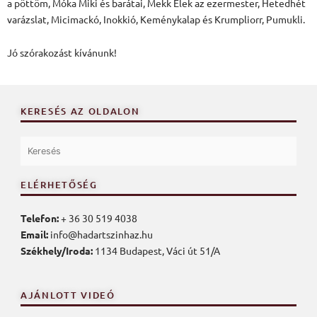
a pöttöm, Móka Miki és barátai, Mekk Elek az ezermester, Hetedhét
varázslat, Micimackó, Inokkió, Keménykalap és Krumpliorr, Pumukli.
Jó szórakozást kívánunk!
KERESÉS AZ OLDALON
ELÉRHETŐSÉG
Telefon:
+ 36 30 519 4038
Email:
info@hadartszinhaz.hu
Székhely/Iroda:
1134 Budapest, Váci út 51/A
AJÁNLOTT VIDEÓ