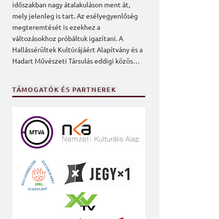
időszakban nagy átalakuláson ment át,
mely jelenleg is tart. Az esélyegyenlőség
megteremtését is ezekhez a
változásokhoz próbáltuk igazítani. A
Hallássérültek Kultúrájáért Alapítvány és a
Hadart Művészeti Társulás eddigi közös…
TÁMOGATÓK ÉS PARTNEREK