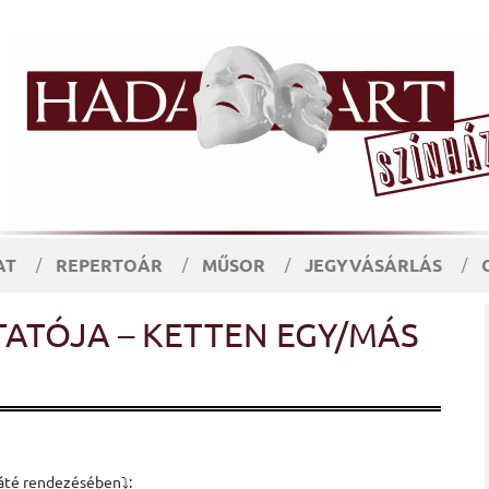
AT
REPERTOÁR
MŰSOR
JEGYVÁSÁRLÁS
ATÓJA – KETTEN EGY/MÁS
áté rendezésében⤵️: