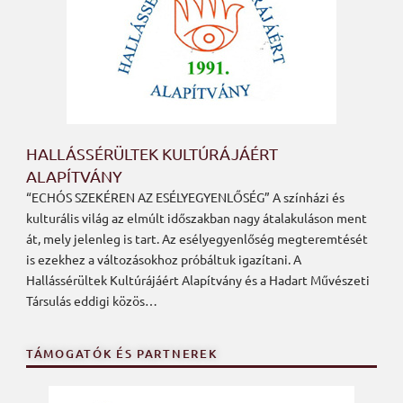
HALLÁSSÉRÜLTEK KULTÚRÁJÁÉRT
ALAPÍTVÁNY
“ECHÓS SZEKÉREN AZ ESÉLYEGYENLŐSÉG” A színházi és
kulturális világ az elmúlt időszakban nagy átalakuláson ment
át, mely jelenleg is tart. Az esélyegyenlőség megteremtését
is ezekhez a változásokhoz próbáltuk igazítani. A
Hallássérültek Kultúrájáért Alapítvány és a Hadart Művészeti
Társulás eddigi közös…
TÁMOGATÓK ÉS PARTNEREK