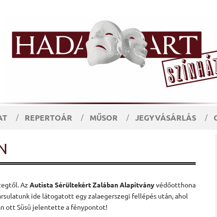
AT
REPERTOÁR
MŰSOR
JEGYVÁSÁRLÁS
N
zegtől. Az
Autista Sérültekért Zalában Alapítvány
védőotthona
sulatunk ide látogatott egy zalaegerszegi fellépés után, ahol
n ott Süsü jelentette a fénypontot!