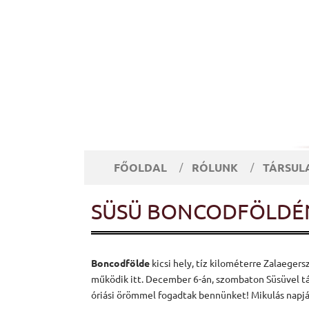
FŐOLDAL
RÓLUNK
TÁRSUL
SÜSÜ BONCODFÖLDÉ
Boncodfölde
kicsi hely, tíz kilométerre Zalaegers
működik itt. December 6-án, szombaton Süsüvel tár
óriási örömmel fogadtak bennünket! Mikulás napjá