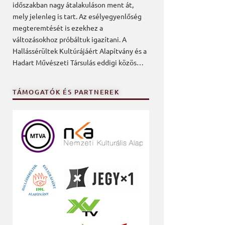
időszakban nagy átalakuláson ment át,
mely jelenleg is tart. Az esélyegyenlőség
megteremtését is ezekhez a
változásokhoz próbáltuk igazítani. A
Hallássérültek Kultúrájáért Alapítvány és a
Hadart Művészeti Társulás eddigi közös…
TÁMOGATÓK ÉS PARTNEREK