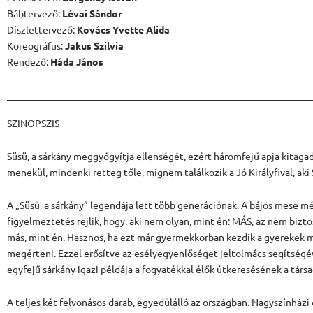
Bábtervező:
Lévai Sándor
Díszlettervező:
Kovács Yvette Alida
Koreográfus:
Jakus Szilvia
Rendező:
Háda János
SZINOPSZIS
Süsü, a sárkány meggyógyítja ellenségét, ezért háromfejű apja kitagad
menekül, mindenki retteg tőle, mígnem találkozik a Jó Királyfival, aki
A „Süsü, a sárkány” legendája lett több generációnak. A bájos mese mé
figyelmeztetés rejlik, hogy, aki nem olyan, mint én: MÁS, az nem bizto
más, mint én. Hasznos, ha ezt már gyermekkorban kezdik a gyerekek 
megérteni. Ezzel erősítve az esélyegyenlőséget jeltolmács segítségé
egyfejű sárkány igazi példája a fogyatékkal élők útkeresésének a társ
A teljes két felvonásos darab, egyedülálló az országban. Nagyszínházi