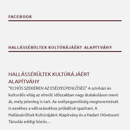
FACEBOOK
HALLÁSSÉRÜLTEK KULTÚRÁJÁÉRT ALAPÍTVÁNY
HALLÁSSÉRÜLTEK KULTÚRÁJÁÉRT
ALAPÍTVÁNY
“ECHÓS SZEKÉREN AZ ESÉLYEGYENLŐSÉG” A színházi és
kulturális világ az elmúlt időszakban nagy átalakuláson ment
át, mely jelenleg is tart. Az esélyegyenlőség megteremtését
is ezekhez a változásokhoz próbáltuk igazítani. A
Hallássérültek Kultúrájáért Alapítvány és a Hadart Művészeti
Társulás eddigi közös…