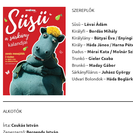
SZEREPLŐK
Süsü –
Lévai Ádám
Királyfi –
Bordás Mihály
Királylány –
Bátyai Éva
/
Enyingi
Király –
Háda János
/
Harna Pét
Dadus –
Mérai Kata / Molnár Szi
Trunkó –
Gieler Csaba
Brunkó –
Maday Gábor
Sárkányfűárus –
Juhász György
Udvari Bolondok –
Háda Boglárk
ALKOTÓK
Írta:
Csukás István
Zeneszerző:
Bergendy István