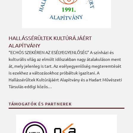
HALLÁSSÉRÜLTEK KULTÚRÁJÁÉRT
ALAPÍTVÁNY
“ECHÓS SZEKÉREN AZ ESÉLYEGYENLŐSÉG” A színházi és
kulturális világ az elmúlt időszakban nagy átalakuláson ment
át, mely jelenleg is tart. Az esélyegyenlőség megteremtését
is ezekhez a változásokhoz próbáltuk igazítani. A
Hallássérültek Kultúrájáért Alapítvány és a Hadart Művészeti
Társulás eddigi közös…
TÁMOGATÓK ÉS PARTNEREK