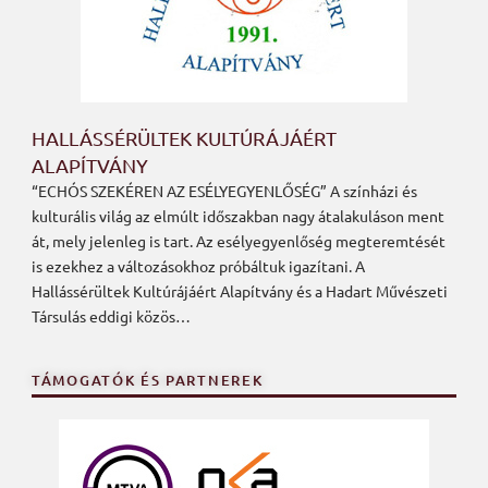
HALLÁSSÉRÜLTEK KULTÚRÁJÁÉRT
ALAPÍTVÁNY
“ECHÓS SZEKÉREN AZ ESÉLYEGYENLŐSÉG” A színházi és
kulturális világ az elmúlt időszakban nagy átalakuláson ment
át, mely jelenleg is tart. Az esélyegyenlőség megteremtését
is ezekhez a változásokhoz próbáltuk igazítani. A
Hallássérültek Kultúrájáért Alapítvány és a Hadart Művészeti
Társulás eddigi közös…
TÁMOGATÓK ÉS PARTNEREK