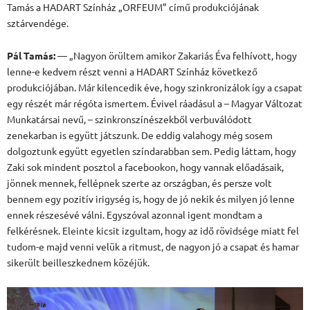
Tamás a HADART Színház „ORFEUM” című produkciójának
sztárvendége.
Pál Tamás:
— „Nagyon örültem amikor Zakariás Éva felhívott, hogy
lenne-e kedvem részt venni a HADART Színház következő
produkciójában. Már kilencedik éve, hogy szinkronizálok így a csapat
egy részét már régóta ismertem. Évivel ráadásul a – Magyar Változat
Munkatársai nevű, – szinkronszínészekből verbuválódott
zenekarban is együtt játszunk. De eddig valahogy még sosem
dolgoztunk együtt egyetlen színdarabban sem. Pedig láttam, hogy
Zaki sok mindent posztol a facebookon, hogy vannak előadásaik,
jönnek mennek, fellépnek szerte az országban, és persze volt
bennem egy pozitív irigység is, hogy de jó nekik és milyen jó lenne
ennek részesévé válni. Egyszóval azonnal igent mondtam a
felkérésnek. Eleinte kicsit izgultam, hogy az idő rövidsége miatt fel
tudom-e majd venni velük a ritmust, de nagyon jó a csapat és hamar
sikerült beilleszkednem közéjük.