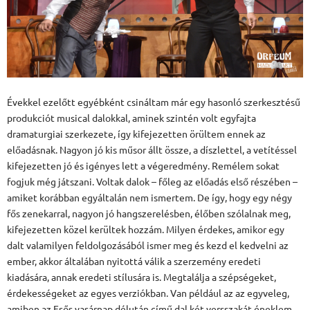
Évekkel ezelőtt egyébként csináltam már egy hasonló szerkesztésű
produkciót musical dalokkal, aminek szintén volt egyfajta
dramaturgiai szerkezete, így kifejezetten örültem ennek az
előadásnak. Nagyon jó kis műsor állt össze, a díszlettel, a vetítéssel
kifejezetten jó és igényes lett a végeredmény. Remélem sokat
fogjuk még játszani. Voltak dalok – főleg az előadás első részében –
amiket korábban egyáltalán nem ismertem. De így, hogy egy négy
fős zenekarral, nagyon jó hangszerelésben, élőben szólalnak meg,
kifejezetten közel kerültek hozzám. Milyen érdekes, amikor egy
dalt valamilyen feldolgozásából ismer meg és kezd el kedvelni az
ember, akkor általában nyitottá válik a szerzemény eredeti
kiadására, annak eredeti stílusára is. Megtalálja a szépségeket,
érdekességeket az egyes verziókban. Van például az az egyveleg,
amiben az Esős vasárnap délután című dal két versszakát éneklem.