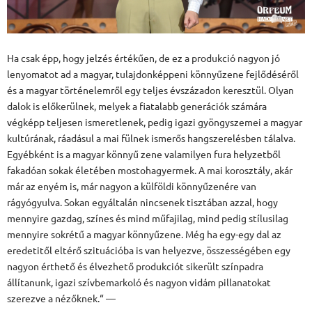
Ha csak épp, hogy jelzés értékűen, de ez a produkció nagyon jó
lenyomatot ad a magyar, tulajdonképpeni könnyűzene fejlődéséről
és a magyar történelemről egy teljes évszázadon keresztül. Olyan
dalok is előkerülnek, melyek a fiatalabb generációk számára
végképp teljesen ismeretlenek, pedig igazi gyöngyszemei a magyar
kultúrának, ráadásul a mai fülnek ismerős hangszerelésben tálalva.
Egyébként is a magyar könnyű zene valamilyen fura helyzetből
fakadóan sokak életében mostohagyermek. A mai korosztály, akár
már az enyém is, már nagyon a külföldi könnyűzenére van
rágyógyulva. Sokan egyáltalán nincsenek tisztában azzal, hogy
mennyire gazdag, színes és mind műfajilag, mind pedig stílusilag
mennyire sokrétű a magyar könnyűzene. Még ha egy-egy dal az
eredetitől eltérő szituációba is van helyezve, összességében egy
nagyon érthető és élvezhető produkciót sikerült színpadra
állítanunk, igazi szívbemarkoló és nagyon vidám pillanatokat
szerezve a nézőknek.“ —