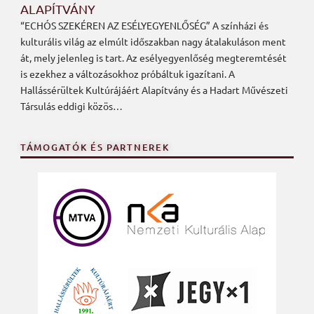
ALAPÍTVÁNY
“ECHÓS SZEKÉREN AZ ESÉLYEGYENLŐSÉG” A színházi és
kulturális világ az elmúlt időszakban nagy átalakuláson ment
át, mely jelenleg is tart. Az esélyegyenlőség megteremtését
is ezekhez a változásokhoz próbáltuk igazítani. A
Hallássérültek Kultúrájáért Alapítvány és a Hadart Művészeti
Társulás eddigi közös…
TÁMOGATÓK ÉS PARTNEREK