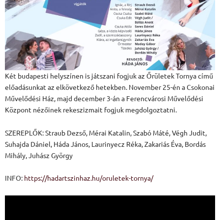
Két budapesti helyszínen is játszani fogjuk az Őrületek Tornya című
előadásunkat az elkövetkező hetekben. November 25-én a Csokonai
Művelődési Ház, majd december 3-án a Ferencvárosi Művelődési
Központ nézőinek rekeszizmait fogjuk megdolgoztatni.
SZEREPLŐK: Straub Dezső, Mérai Katalin, Szabó Máté, Végh Judit,
Suhajda Dániel, Háda János, Laurinyecz Réka, Zakariás Éva, Bordás
Mihály, Juhász György
INFO:
https://hadartszinhaz.hu/
oruletek-tornya/