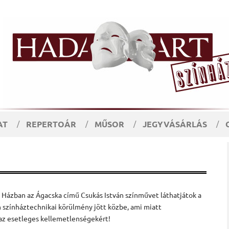
AT
REPERTOÁR
MŰSOR
JEGYVÁSÁRLÁS
Házban az Ágacska című Csukás István színművet láthatjátok a
 színháztechnikai körülmény jött közbe, ami miatt
 az esetleges kellemetlenségekért!