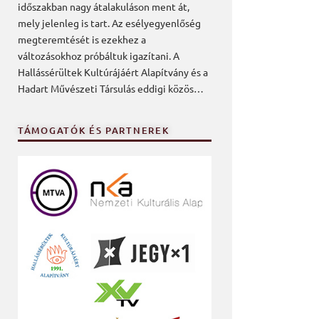
időszakban nagy átalakuláson ment át,
mely jelenleg is tart. Az esélyegyenlőség
megteremtését is ezekhez a
változásokhoz próbáltuk igazítani. A
Hallássérültek Kultúrájáért Alapítvány és a
Hadart Művészeti Társulás eddigi közös…
TÁMOGATÓK ÉS PARTNEREK