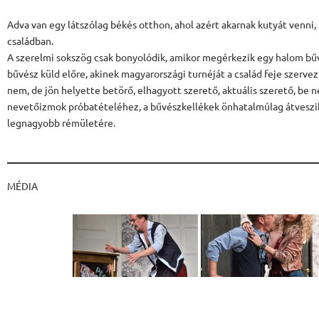
Adva van egy látszólag békés otthon, ahol azért akarnak kutyát venni,
családban.
A szerelmi sokszög csak bonyolódik, amikor megérkezik egy halom bűvé
bűvész küld előre, akinek magyarországi turnéját a család feje szerv
nem, de jön helyette betörő, elhagyott szerető, aktuális szerető, be 
nevetőizmok próbatételéhez, a bűvészkellékek önhatalmúlag átveszik 
legnagyobb rémületére.
MÉDIA