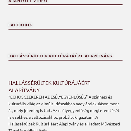
AJÁNLOTT VIDEÓ
FACEBOOK
HALLÁSSÉRÜLTEK KULTÚRÁJÁÉRT ALAPÍTVÁNY
HALLÁSSÉRÜLTEK KULTÚRÁJÁÉRT
ALAPÍTVÁNY
“ECHÓS SZEKÉREN AZ ESÉLYEGYENLŐSÉG” A színházi és
kulturális világ az elmúlt időszakban nagy átalakuláson ment
át, mely jelenleg is tart. Az esélyegyenlőség megteremtését
is ezekhez a változásokhoz próbáltuk igazítani. A
Hallássérültek Kultúrájáért Alapítvány és a Hadart Művészeti
Társulás eddigi közös…