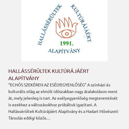
HALLÁSSÉRÜLTEK KULTÚRÁJÁÉRT
ALAPÍTVÁNY
“ECHÓS SZEKÉREN AZ ESÉLYEGYENLŐSÉG” A színházi és
kulturális világ az elmúlt időszakban nagy átalakuláson ment
át, mely jelenleg is tart. Az esélyegyenlőség megteremtését
is ezekhez a változásokhoz próbáltuk igazítani. A
Hallássérültek Kultúrájáért Alapítvány és a Hadart Művészeti
Társulás eddigi közös…