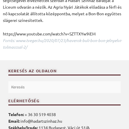
segítségével élvezhették szerdán a Hadart Színház darabját a
Líceum udvarán a nézők. Az Agria Nyári Játékok előadása a férfi és
nő kapcsolatát állította középpontba, melyet a Bon-Bon együttes
slágerei színesítettek.
https://www.youtube.com/watch?v=SZTTXYw9iEM
Forrás: www.tveger.hu/2020/07/23/haverok-buli-bon-bon-jelnyelvi-
tolmaccsal-2/
KERESÉS AZ OLDALON
ELÉRHETŐSÉG
Telefon:
+ 36 30 519 4038
Email:
info@hadartszinhaz.hu
Székhely/Iroda:
1134 Budapest, Váci út 51/A