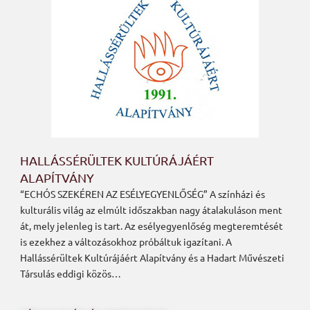
HALLÁSSÉRÜLTEK KULTÚRÁJÁÉRT
ALAPÍTVÁNY
“ECHÓS SZEKÉREN AZ ESÉLYEGYENLŐSÉG” A színházi és
kulturális világ az elmúlt időszakban nagy átalakuláson ment
át, mely jelenleg is tart. Az esélyegyenlőség megteremtését
is ezekhez a változásokhoz próbáltuk igazítani. A
Hallássérültek Kultúrájáért Alapítvány és a Hadart Művészeti
Társulás eddigi közös…