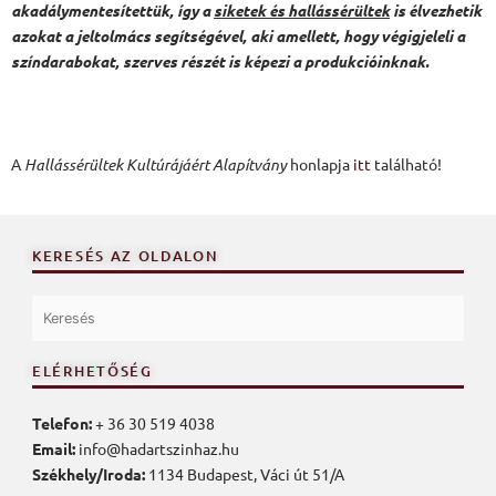
akadálymentesítettük, így a
siketek és hallássérültek
is élvezhetik
azokat a jeltolmács segítségével, aki amellett, hogy végigjeleli a
színdarabokat, szerves részét is képezi a produkcióinknak.
A
Hallássérültek Kultúrájáért Alapítvány
honlapja
itt
található!
KERESÉS AZ OLDALON
ELÉRHETŐSÉG
Telefon:
+ 36 30 519 4038
Email:
info@hadartszinhaz.hu
Székhely/Iroda:
1134 Budapest, Váci út 51/A