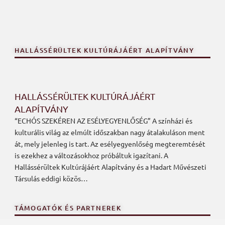
HALLÁSSÉRÜLTEK KULTÚRÁJÁÉRT ALAPÍTVÁNY
HALLÁSSÉRÜLTEK KULTÚRÁJÁÉRT
ALAPÍTVÁNY
“ECHÓS SZEKÉREN AZ ESÉLYEGYENLŐSÉG” A színházi és
kulturális világ az elmúlt időszakban nagy átalakuláson ment
át, mely jelenleg is tart. Az esélyegyenlőség megteremtését
is ezekhez a változásokhoz próbáltuk igazítani. A
Hallássérültek Kultúrájáért Alapítvány és a Hadart Művészeti
Társulás eddigi közös…
TÁMOGATÓK ÉS PARTNEREK