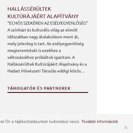
HALLÁSSÉRÜLTEK
KULTÚRÁJÁÉRT ALAPÍTVÁNY
“ECHÓS SZEKÉREN AZ ESÉLYEGYENLŐSÉG”
A színházi és kulturális világ az elmúlt
időszakban nagy átalakuláson ment át,
mely jelenleg is tart. Az esélyegyenlőség
megteremtését is ezekhez a
változásokhoz próbáltuk igazítani. A
Hallássérültek Kultúrájáért Alapítvány és a
Hadart Művészeti Társulás eddigi közös…
TÁMOGATÓK ÉS PARTNEREK
val Ön a tájékoztatásunkat tudomásul veszi.
További információk