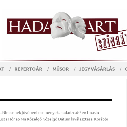
AT
REPERTOÁR
MŰSOR
JEGYVÁSÁRLÁS
. Nincsenek jövőbeni események. hadart-cat-2en1masln
Lista Hónap Ma Közelgő Közelgő Dátum kiválasztása. Korábbi