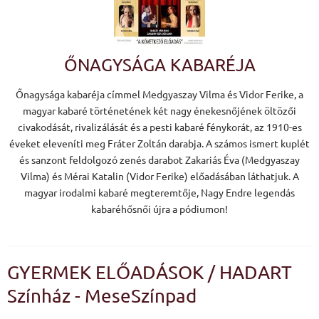
ŐNAGYSÁGA KABARÉJA
Őnagysága kabaréja címmel Medgyaszay Vilma és Vidor Ferike, a
magyar kabaré történetének két nagy énekesnőjének öltözői
civakodását, rivalizálását és a pesti kabaré fénykorát, az 1910-es
éveket eleveníti meg Fráter Zoltán darabja. A számos ismert kuplét
és sanzont feldolgozó zenés darabot Zakariás Éva (Medgyaszay
Vilma) és Mérai Katalin (Vidor Ferike) előadásában láthatjuk. A
magyar irodalmi kabaré megteremtője, Nagy Endre legendás
kabaréhősnői újra a pódiumon!
GYERMEK ELŐADÁSOK / HADART
Színház - MeseSzínpad