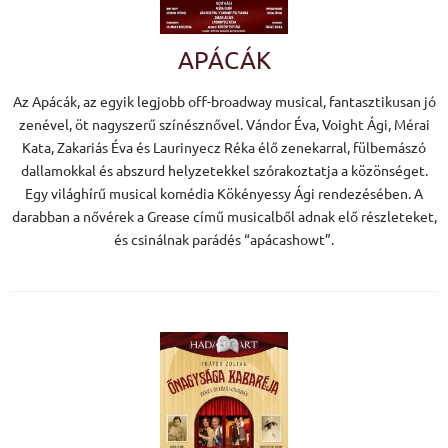
APÁCÁK
Az Apácák, az egyik legjobb off-broadway musical, fantasztikusan jó
zenével, öt nagyszerű színésznővel. Vándor Éva, Voight Ági, Mérai
Kata, Zakariás Éva és Laurinyecz Réka élő zenekarral, fülbemászó
dallamokkal és abszurd helyzetekkel szórakoztatja a közönséget.
Egy világhírű musical komédia Kökényessy Ági rendezésében. A
darabban a nővérek a Grease című musicalből adnak elő részleteket,
és csinálnak parádés “apácashowt”.