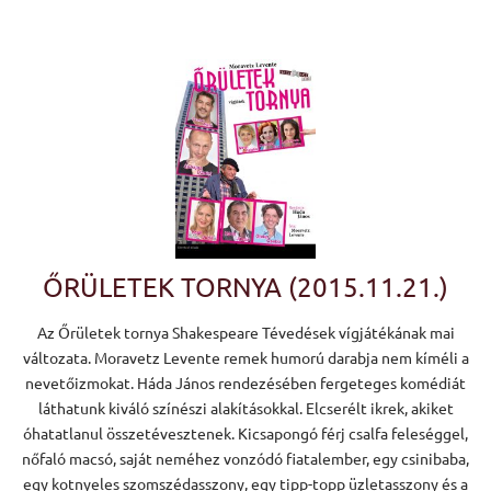
ŐRÜLETEK TORNYA (2015.11.21.)
Az Őrületek tornya Shakespeare Tévedések vígjátékának mai
változata. Moravetz Levente remek humorú darabja nem kíméli a
nevetőizmokat. Háda János rendezésében fergeteges komédiát
láthatunk kiváló színészi alakításokkal. Elcserélt ikrek, akiket
óhatatlanul összetévesztenek. Kicsapongó férj csalfa feleséggel,
nőfaló macsó, saját neméhez vonzódó fiatalember, egy csinibaba,
egy kotnyeles szomszédasszony, egy tipp-topp üzletasszony és a