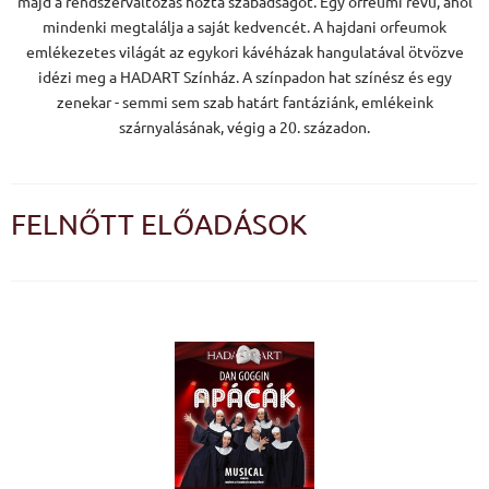
majd a rendszerváltozás hozta szabadságot. Egy orfeumi revü, ahol
mindenki megtalálja a saját kedvencét. A hajdani orfeumok
emlékezetes világát az egykori kávéházak hangulatával ötvözve
idézi meg a HADART Színház. A színpadon hat színész és egy
zenekar - semmi sem szab határt fantáziánk, emlékeink
szárnyalásának, végig a 20. századon.
FELNŐTT ELŐADÁSOK