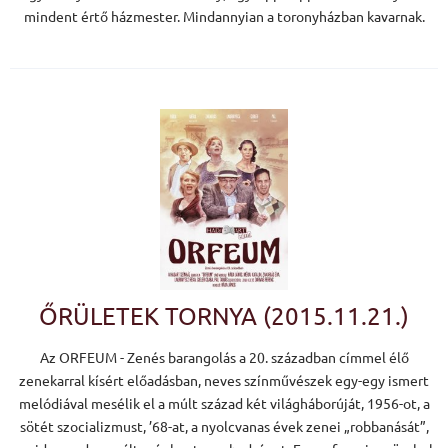
mindent értő házmester. Mindannyian a toronyházban kavarnak.
ŐRÜLETEK TORNYA (2015.11.21.)
Az ORFEUM - Zenés barangolás a 20. században címmel élő
zenekarral kísért előadásban, neves színművészek egy-egy ismert
melódiával mesélik el a múlt század két világháborúját, 1956-ot, a
sötét szocializmust, ’68-at, a nyolcvanas évek zenei „robbanását”,