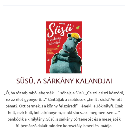
SÜSÜ, A SÁRKÁNY KALANDJAI
„Ó, ha rózsabimbó lehetnék…” sóhajtja Süsü, „Csiszi-csiszi köszörű,
ez az élet gyönyörű…” kántálják a zsoldosok. „Emitt sírás? Amott
bánat?, Ott termek, s a könny felszárad!” – énekli a Jókirályfi. Csak
hull, csak hull, hull a könnyem, senki sincs, aki megmentsen….”
bánkódik a királylány. Süsü, a sárkány történetét és a mesejáték
fülbemászó dalait minden korosztály ismeri és imádja.