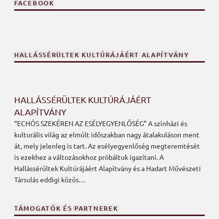
FACEBOOK
HALLÁSSÉRÜLTEK KULTÚRÁJÁÉRT ALAPÍTVÁNY
HALLÁSSÉRÜLTEK KULTÚRÁJÁÉRT
ALAPÍTVÁNY
“ECHÓS SZEKÉREN AZ ESÉLYEGYENLŐSÉG” A színházi és
kulturális világ az elmúlt időszakban nagy átalakuláson ment
át, mely jelenleg is tart. Az esélyegyenlőség megteremtését
is ezekhez a változásokhoz próbáltuk igazítani. A
Hallássérültek Kultúrájáért Alapítvány és a Hadart Művészeti
Társulás eddigi közös…
TÁMOGATÓK ÉS PARTNEREK