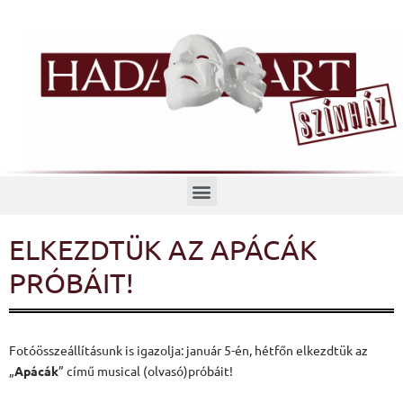
Menü
ELKEZDTÜK AZ APÁCÁK
PRÓBÁIT!
Fotóösszeállításunk is igazolja: január 5-én, hétfőn elkezdtük az
„
Apácák
” című musical (olvasó)próbáit!