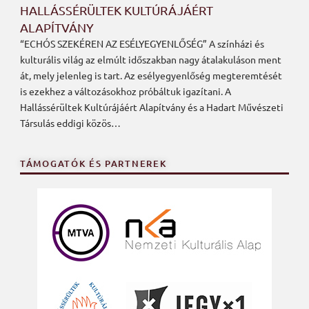
HALLÁSSÉRÜLTEK KULTÚRÁJÁÉRT
ALAPÍTVÁNY
“ECHÓS SZEKÉREN AZ ESÉLYEGYENLŐSÉG” A színházi és
kulturális világ az elmúlt időszakban nagy átalakuláson ment
át, mely jelenleg is tart. Az esélyegyenlőség megteremtését
is ezekhez a változásokhoz próbáltuk igazítani. A
Hallássérültek Kultúrájáért Alapítvány és a Hadart Művészeti
Társulás eddigi közös…
TÁMOGATÓK ÉS PARTNEREK