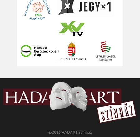
©2016 HADART Színház