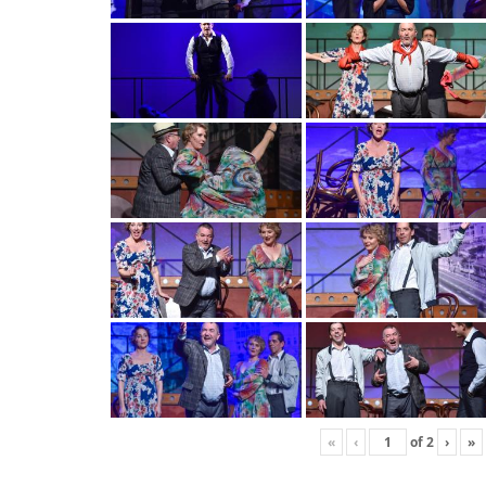
«
‹
of
2
›
»