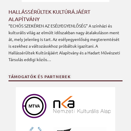
HALLÁSSÉRÜLTEK KULTÚRÁJÁÉRT
ALAPÍTVÁNY
“ECHÓS SZEKÉREN AZ ESÉLYEGYENLŐSÉG” A színházi és
kulturális világ az elmúlt időszakban nagy átalakuláson ment
át, mely jelenleg is tart. Az esélyegyenlőség megteremtését
is ezekhez a változásokhoz próbáltuk igazítani. A
Hallássérültek Kultúrájáért Alapítvány és a Hadart Művészeti
Társulás eddigi közös…
TÁMOGATÓK ÉS PARTNEREK