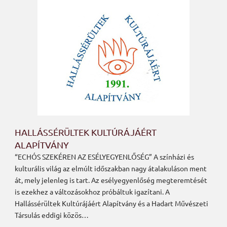
HALLÁSSÉRÜLTEK KULTÚRÁJÁÉRT
ALAPÍTVÁNY
“ECHÓS SZEKÉREN AZ ESÉLYEGYENLŐSÉG” A színházi és
kulturális világ az elmúlt időszakban nagy átalakuláson ment
át, mely jelenleg is tart. Az esélyegyenlőség megteremtését
is ezekhez a változásokhoz próbáltuk igazítani. A
Hallássérültek Kultúrájáért Alapítvány és a Hadart Művészeti
Társulás eddigi közös…