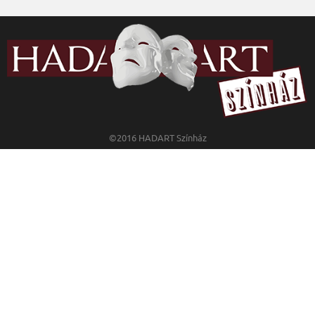
©2016 HADART Színház