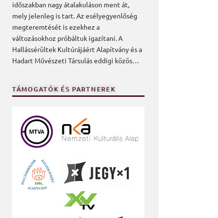
időszakban nagy átalakuláson ment át,
mely jelenleg is tart. Az esélyegyenlőség
megteremtését is ezekhez a
változásokhoz próbáltuk igazítani. A
Hallássérültek Kultúrájáért Alapítvány és a
Hadart Művészeti Társulás eddigi közös…
TÁMOGATÓK ÉS PARTNEREK