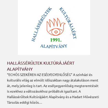
HALLÁSSÉRÜLTEK KULTÚRÁJÁÉRT
ALAPÍTVÁNY
“ECHÓS SZEKÉREN AZ ESÉLYEGYENLŐSÉG” A színházi és
kulturális világ az elmúlt időszakban nagy átalakuláson ment
át, mely jelenleg is tart. Az esélyegyenlőség megteremtését
is ezekhez a változásokhoz próbáltuk igazítani. A
Hallássérültek Kultúrájáért Alapítvány és a Hadart Művészeti
Társulás eddigi közös…