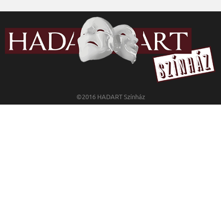
©2016 HADART Színház