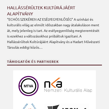
HALLÁSSÉRÜLTEK KULTÚRÁJÁÉRT
ALAPÍTVÁNY
“ECHÓS SZEKÉREN AZ ESÉLYEGYENLŐSÉG” A színházi és
kulturális világ az elmúlt időszakban nagy átalakuláson ment
át, mely jelenleg is tart. Az esélyegyenlőség megteremtését
is ezekhez a változásokhoz próbáltuk igazítani. A
Hallássérültek Kultúrájáért Alapítvány és a Hadart Művészeti
Társulás eddigi közös…
TÁMOGATÓK ÉS PARTNEREK