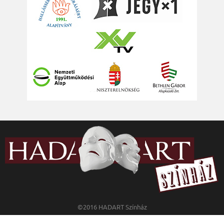
©2016 HADART Színház