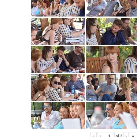
«
‹
of
2
›
»