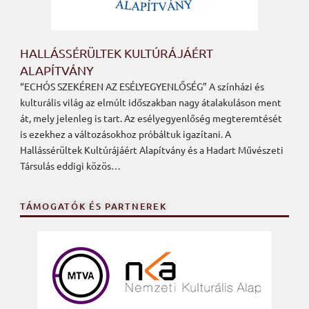
HALLÁSSÉRÜLTEK KULTÚRÁJÁÉRT
ALAPÍTVÁNY
“ECHÓS SZEKÉREN AZ ESÉLYEGYENLŐSÉG” A színházi és
kulturális világ az elmúlt időszakban nagy átalakuláson ment
át, mely jelenleg is tart. Az esélyegyenlőség megteremtését
is ezekhez a változásokhoz próbáltuk igazítani. A
Hallássérültek Kultúrájáért Alapítvány és a Hadart Művészeti
Társulás eddigi közös…
TÁMOGATÓK ÉS PARTNEREK