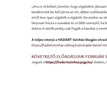
„Arra is rá kellett jönnöm, hogy vígjátékot játsza
karakternek be kell járnia az ott, abban a pillanat
ettől lesz igazi vígjáték a vígjáték. De amikor az 
lányosan húzza a szavakat és a többi szereplő, ha b
dráma. A nézők pedig csak fogják a hasukat a nevet
A teljes interjú a HADART Színház blogján olvas
https://hadartszinhaz.reblog.hu/suhajda-daniel-int
KÖVETKEZŐ ELŐADÁSUNK FEBRUÁR 5-
Jegyek a
https://hadartszinhaz.jegy.hu/
oldalon, 