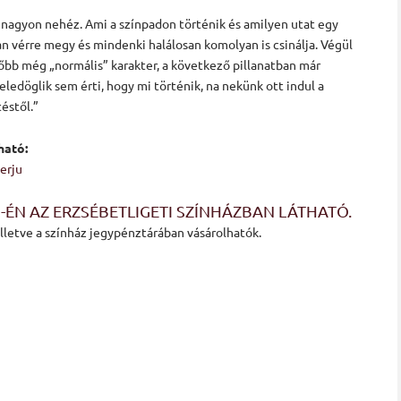
ni nagyon nehéz. Ami a színpadon történik és amilyen utat egy
ban vérre megy és mindenki halálosan komolyan is csinálja. Végül
előbb még „normális” karakter, a következő pillanatban már
eledöglik sem érti, hogy mi történik, na nekünk ott indul a
éstől.”
ható:
erju
ÉN AZ ERZSÉBETLIGETI SZÍNHÁZBAN LÁTHATÓ.
illetve a színház jegypénztárában vásárolhatók.