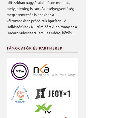
időszakban nagy átalakuláson ment át,
mely jelenleg is tart. Az esélyegyenlőség
megteremtését is ezekhez a
változásokhoz próbáltuk igazítani. A
Hallássérültek Kultúrájáért Alapítvány és a
Hadart Művészeti Társulás eddigi közös…
TÁMOGATÓK ÉS PARTNEREK