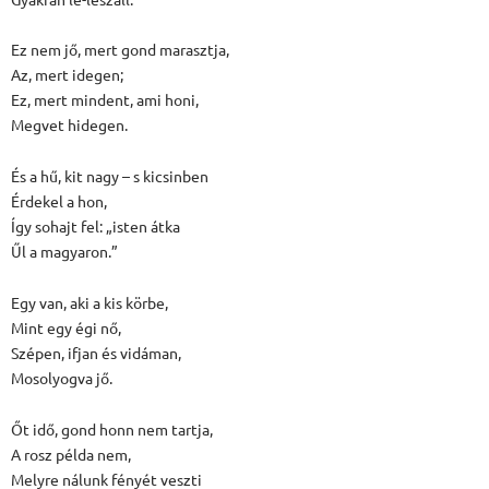
Ez nem jő, mert gond marasztja,
Az, mert idegen;
Ez, mert mindent, ami honi,
Megvet hidegen.
És a hű, kit nagy – s kicsinben
Érdekel a hon,
Így sohajt fel: „isten átka
Űl a magyaron.”
Egy van, aki a kis körbe,
Mint egy égi nő,
Szépen, ifjan és vidáman,
Mosolyogva jő.
Őt idő, gond honn nem tartja,
A rosz példa nem,
Melyre nálunk fényét veszti