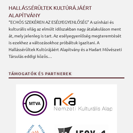
HALLÁSSÉRÜLTEK KULTÚRÁJÁÉRT
ALAPÍTVÁNY
“ECHÓS SZEKÉREN AZ ESÉLYEGYENLŐSÉG” A színházi és
kulturális világ az elmúlt időszakban nagy átalakuláson ment
át, mely jelenleg is tart. Az esélyegyenlőség megteremtését
is ezekhez a változásokhoz próbáltuk igazítani. A
Hallássérültek Kultúrájáért Alapítvány és a Hadart Művészeti
Társulás eddigi közös…
TÁMOGATÓK ÉS PARTNEREK