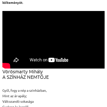
költeményét
.
Vörösmarty Mihály
A SZÍNHÁZ NEMTŐJE
Gyűl, fogy a nép a szinházban,
Mint az ár-apály;
Változandó sokasága
Gyakran le-leszáll.