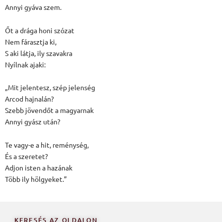
Annyi gyáva szem.
Őt a drága honi szózat
Nem fárasztja ki,
S aki látja, ily szavakra
Nyílnak ajaki:
„Mit jelentesz, szép jelenség
Arcod hajnalán?
Szebb jövendőt a magyarnak
Annyi gyász után?
Te vagy-e a hit, reménység,
És a szeretet?
Adjon isten a hazának
Több ily hölgyeket.”
KERESÉS AZ OLDALON