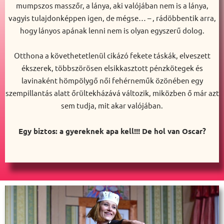
mumpszos masszőr, a lánya, aki valójában nem is a lánya,
vagyis tulajdonképpen igen, de mégse… – , rádöbbentik arra,
hogy lányos apának lenni nem is olyan egyszerű dolog.
Otthona a követhetetlenül cikázó fekete táskák, elveszett
ékszerek, többszörösen elsikkasztott pénzkötegek és
lavinaként hömpölygő női fehérneműk özönében egy
szempillantás alatt őrültekházává változik, miközben ő már azt
sem tudja, mit akar valójában.
Egy biztos: a gyereknek apa kell!!! De hol van Oscar?