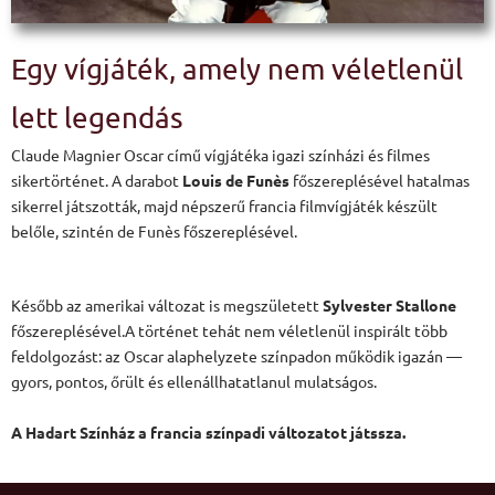
Egy vígjáték, amely nem véletlenül
lett legendás
Claude Magnier Oscar című vígjátéka igazi színházi és filmes
sikertörténet. A darabot
Louis de Funès
főszereplésével hatalmas
sikerrel játszották, majd népszerű francia filmvígjáték készült
belőle, szintén de Funès főszereplésével.
Később az amerikai változat is megszületett
S
ylvester Stallone
főszereplésével.
A történet tehát nem véletlenül inspirált több
feldolgozást: az Oscar alaphelyzete színpadon működik igazán —
gyors, pontos, őrült és ellenállhatatlanul mulatságos.
A Hadart Színház a francia színpadi változatot játssza.