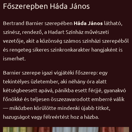
Főszerepben Háda János
Háda János
Bertrand Barnier szerepében
látható,
színész, rendező, a Hadart Színház művészeti
vezetője, akit a közönség számos színházi szerepéből
és rengeteg sikeres szinkronkarakter hangjaként is
ismerhet.
Barnier szerepe igazi vígjátéki főszerep: egy
tekintélyes üzletember, aki néhány óra alatt
kétségbeesett apává, pánikba esett férjjé, gyanakvó
főnökké és teljesen összezavarodott emberré válik
— miközben körülötte mindenki újabb titkot,
hazugságot vagy félreértést hoz a házba.