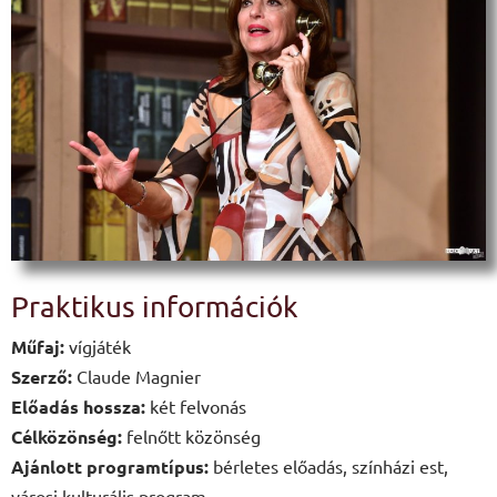
Praktikus információk
Műfaj:
vígjáték
Szerző:
Claude Magnier
Előadás hossza:
két felvonás
Célközönség:
felnőtt közönség
Ajánlott programtípus:
bérletes előadás, színházi est,
városi kulturális program