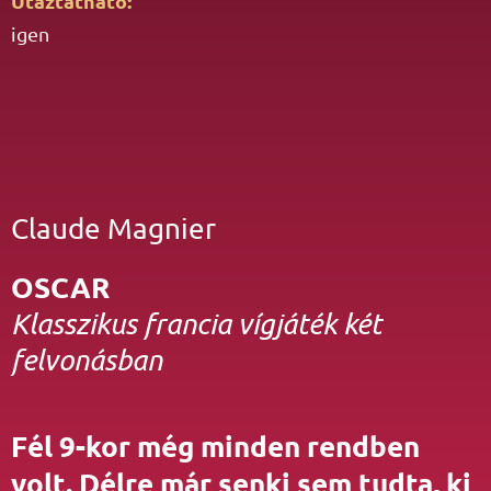
Utaztatható:
igen
Claude Magnier
OSCAR
Klasszikus francia vígjáték két
felvonásban
Fél 9-kor még minden rendben
volt. Délre már senki sem tudta, ki