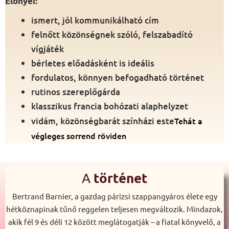
Előnyei:
ismert, jól kommunikálható cím
felnőtt közönségnek szóló, felszabadító
vígjáték
bérletes előadásként is ideális
fordulatos, könnyen befogadható történet
rutinos szereplőgárda
klasszikus francia bohózati alaphelyzet
vidám, közönségbarát színházi este
Tehát a
végleges sorrend röviden
történet
A
Bertrand Barnier, a gazdag párizsi szappangyáros élete egy
hétköznapinak tűnő reggelen teljesen megváltozik. Mindazok,
akik fél 9 és déli 12 között meglátogatják – a fiatal könyvelő, a