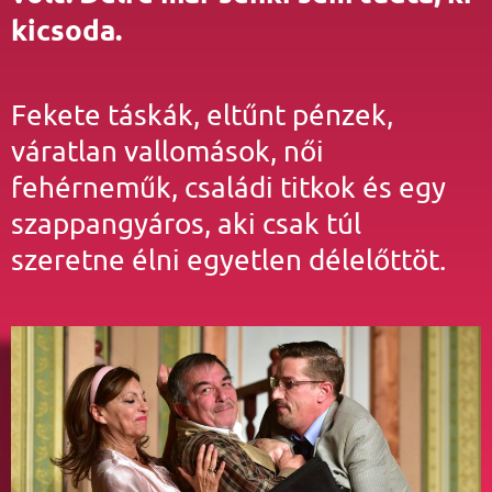
kicsoda.
Fekete táskák, eltűnt pénzek,
váratlan vallomások, női
fehérneműk, családi titkok és egy
szappangyáros, aki csak túl
szeretne élni egyetlen délelőttöt.