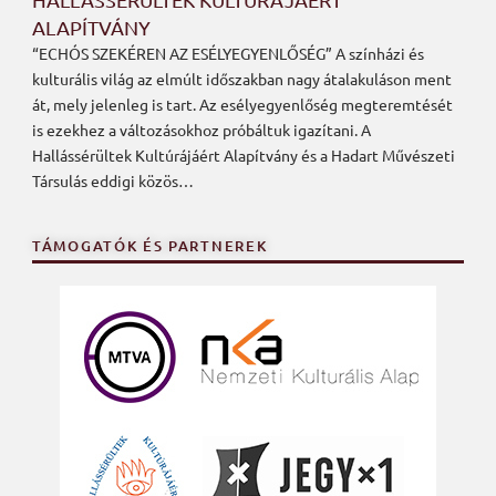
ALAPÍTVÁNY
“ECHÓS SZEKÉREN AZ ESÉLYEGYENLŐSÉG” A színházi és
kulturális világ az elmúlt időszakban nagy átalakuláson ment
át, mely jelenleg is tart. Az esélyegyenlőség megteremtését
is ezekhez a változásokhoz próbáltuk igazítani. A
Hallássérültek Kultúrájáért Alapítvány és a Hadart Művészeti
Társulás eddigi közös…
TÁMOGATÓK ÉS PARTNEREK